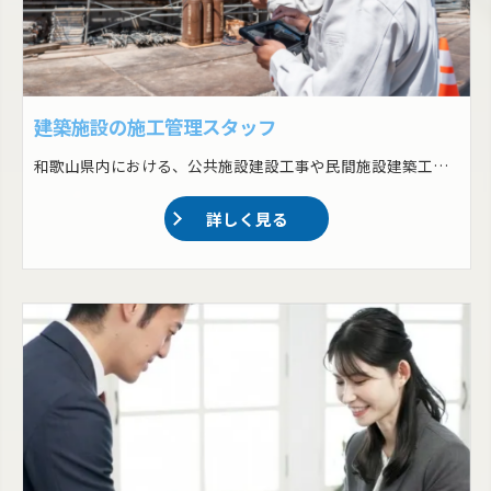
建築施設の施工管理スタッフ
和歌山県内における、公共施設建設工事や民間施設建築工事の施工管理をおまかせします！ ・スケジュール・予算管理 ・現場監督(監視・品質管理・撮影) ・必要な資材の調達と在庫管理 ・現場での安全基準の確認と実施 ・報告書の作成
詳しく見る