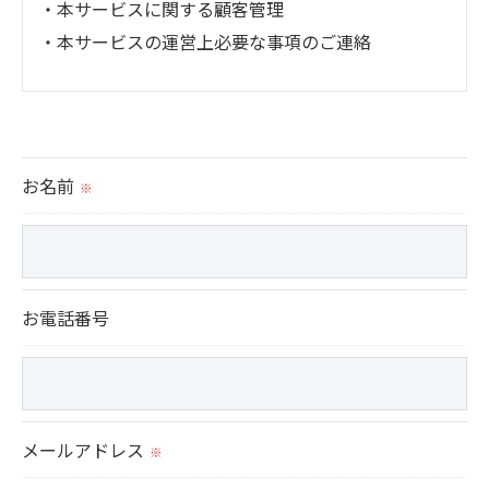
・本サービスに関する顧客管理
・本サービスの運営上必要な事項のご連絡
＜個人情報の提供について＞
当社ではお客様の同意を得た場合または法令に定め
られた場合を除き、
お名前
※
取得した個人情報を第三者に提供することはいたし
ません。
＜個人情報の委託について＞
お電話番号
当社では、利用目的の達成に必要な範囲において、
個人情報を外部に委託する場合があります。
これらの委託先に対しては個人情報保護契約等の措
置をとり、適切な監督を行います。
メールアドレス
※