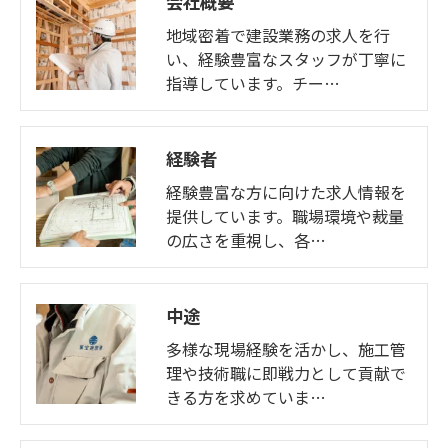
会社概要
個人情報の開示･訂正･削除・利用停止の具体的手続
地域密着で建設業務の求人を行
きにつきましては、お電話でお問合せ下さい。
い、経験豊富なスタッフが丁寧に
指導しています。チー…
経験者
経験豊富な方に向けた求人情報を
提供しています。職場環境や裁量
の広さを重視し、各…
中途
多様な現場経験を活かし、施工管
理や技術職に即戦力として貢献で
きる方を求めていま…