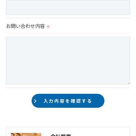
＜個人情報の安全管理＞
当社では、個人情報の漏洩等がなされないよう、適
切に安全管理対策を実施します。
お問い合わせ内容
※
＜個人情報を与えなかった場合に生じる結果＞
必要な情報を頂けない場合は、それに対応した当社
のサービスをご提供できない場合がございますので
予めご了承ください。
＜個人情報の開示･訂正・削除･利用停止の手続につ
いて＞
当社では、お客様の個人情報の開示･訂正･削除・利
用停止の手続を定めさせて頂いております。
ご本人である事を確認のうえ、対応させて頂きま
す。