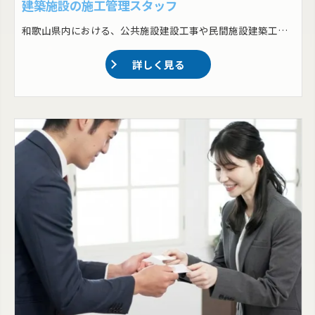
建築施設の施工管理スタッフ
和歌山県内における、公共施設建設工事や民間施設建築工事の施工管理をおまかせします！ ・スケジュール・予算管理 ・現場監督(監視・品質管理・撮影) ・必要な資材の調達と在庫管理 ・現場での安全基準の確認と実施 ・報告書の作成
詳しく見る